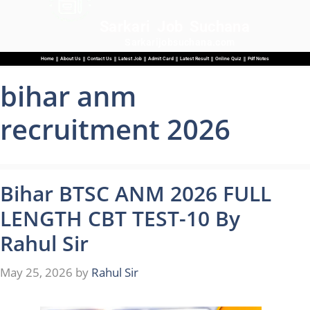
Sarkari Job Suchana
Sarkarijobsuchana.com
Home
About Us
Contact Us
Latest Job
Admit Card
Latest Result
Online Quiz
Pdf Notes
bihar anm
recruitment 2026
Bihar BTSC ANM 2026 FULL
LENGTH CBT TEST-10 By
Rahul Sir
May 25, 2026
by
Rahul Sir